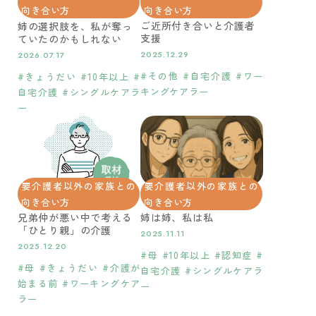
向き合い方
向き合い方
ご近所付き合いと介護者
姉の選択肢を、私が奪っ
支援
ていたのかもしれない
2025.12.29
2026.07.17
#その他 #自宅介護 #ワー
#きょうだい #10年以上 #
キングケアラー
自宅介護 #シングルケアラ
ー
要介護者以外の家族との
要介護者以外の家族との
向き合い方
向き合い方
兄弟仲が悪い中で考える
姉は姉、私は私
「ひとり親」の介護
2025.11.11
2025.12.20
#母 #10年以上 #認知症 #
#母 #きょうだい #介護が
自宅介護 #シングルケアラ
始まる前 #ワーキングケア
ー
ラー