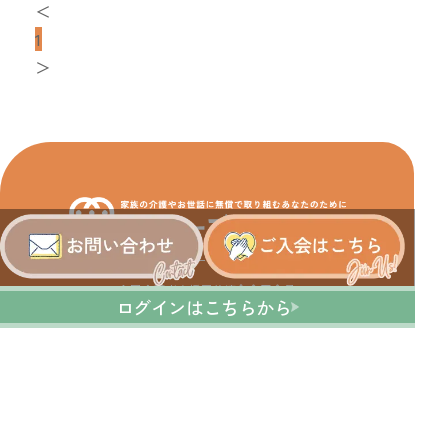
＜
1
＞
運営会社：株式会社ワーク＆ケアバランス研究所
全国介護者支援団体連合会正会員
ログインはこちらから
利用規約
プライバシーポリシー
特定商取引法に基づく表記
© 2025 Carers' Concier / Work & Care Balance Institute