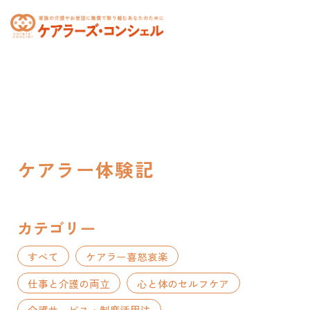
toggle
navigation
ケアラー体験記
カテゴリー
すべて
ケアラー喜怒哀楽
仕事と介護の両立
心と体のセルフケア
介護サービス・制度活用法