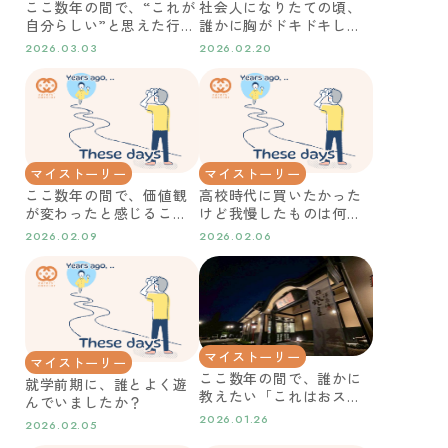
ここ数年の間で、“これが
社会人になりたての頃、
自分らしい”と思えた行動
誰かに胸がドキドキした
はどんなことでしたか？
瞬間はどんなことでした
2026.03.03
2026.02.20
か？
マイストーリー
マイストーリー
ここ数年の間で、価値観
高校時代に買いたかった
が変わったと感じること
けど我慢したものは何で
は何ですか？
すか？
2026.02.09
2026.02.06
マイストーリー
マイストーリー
ここ数年の間で、誰かに
就学前期に、誰とよく遊
教えたい「これはおスス
んでいましたか？
メ」というものやサービ
2026.01.26
2026.02.05
スはどんなことでした