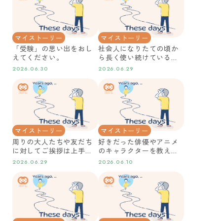
マイストーリー
マイストーリー
「受験」の思い出をおし
社会人になりたての頃か
えてください。
ら長く使い続けている愛
用品はどんなことでした
2026.06.30
2026.06.29
か？
マイストーリー
マイストーリー
周りの大人たちや友だち
好きだった俳優やアニメ
に対してご挨拶は上手に
のキャラクターを教えて
できる子どもでしたか？
ください。
2026.06.29
2026.06.10