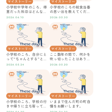
マイストーリー
マイストーリー
小学校中学年のころ、得
小学校のころの給食当番
意だった科目はどんなこ
の思い出を教えてくださ
とでしたか？
い。
2026.06.10
2026.05.30
マイストーリー
マイストーリー
小学校のころ、自分にと
ここ数年の間で、何かを
って“ちゃんとする”とは
吹っ切ったことはありま
何でしたか？
すか？
2026.05.24
2026.05.20
マイストーリー
マイストーリー
小学校のころ、学校の行
いままで住んだ町の町自
きや帰りに立ち寄ってい
慢をお願いします。
たところはどこですか？
2026.04.30
2026.04.23