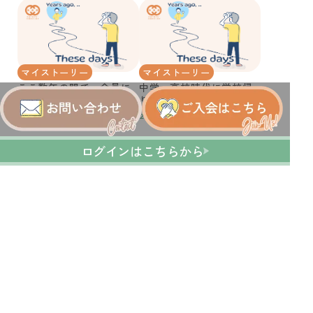
か？
マイストーリー
マイストーリー
ここ数年の間で、会員に
中学・高校時代に学校帰
なった趣味やサブスクサ
りの寄り道の思い出を教
ービスはどんなことでし
えてください
2026.01.23
2026.01.18
たか？
＜
ログインはこちらから
1
2
＞