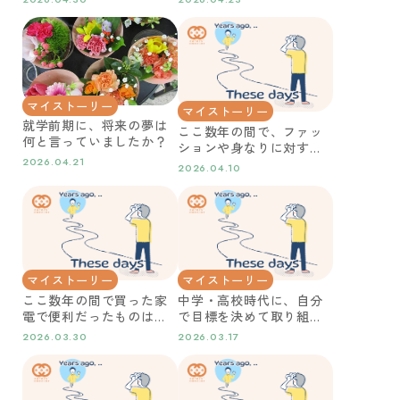
マイストーリー
マイストーリー
就学前期に、将来の夢は
ここ数年の間で、ファッ
何と言っていましたか？
ションや身なりに対する
意識は変わったはどんな
2026.04.21
2026.04.10
ことでしたか？
マイストーリー
マイストーリー
ここ数年の間で買った家
中学・高校時代に、自分
電で便利だったものはあ
で目標を決めて取り組ん
りますか？
だことはありましたか？
2026.03.30
2026.03.17