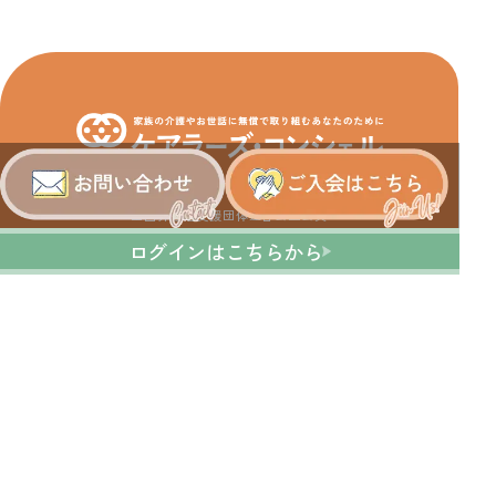
運営会社：株式会社ワーク＆ケアバランス研究所
全国介護者支援団体連合会正会員
利用規約
プライバシーポリシー
ログインはこちらから
特定商取引法に基づく表記
© 2025 Carers' Concier / Work & Care Balance Institute