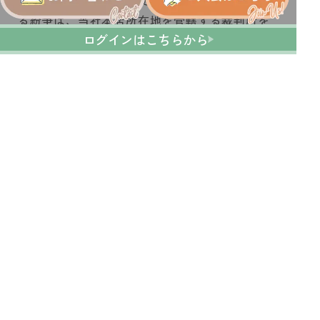
本規約は日本法に準拠し、本サービスに関す
る紛争は、当社本店所在地を管轄する裁判所を
ログインはこちらから
専属的合意管轄とします。
（附則）
本規約は2025年11月1日より施行します。
【お問い合わせ先】
株式会社ワーク＆ケアバランス研究所
代表取締役 和氣美枝
03-6869-4240