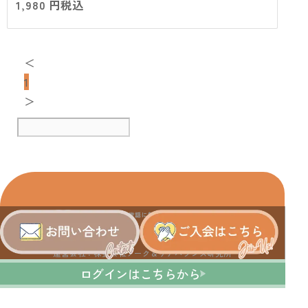
1,980 円
税込
＜
1
＞
運営会社：株式会社ワーク＆ケアバランス研究所
ログインはこちらから
全国介護者支援団体連合会正会員
利用規約
プライバシーポリシー