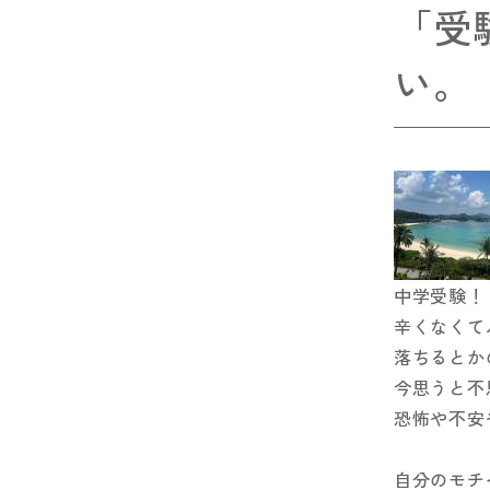
「受
い。
中学受験！
辛くなくて
落ちるとか
今思うと不
恐怖や不安
自分のモチ