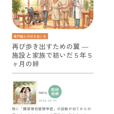
専門職との付き合い方
再び歩き出すための翼 ―
施設と家族で紡いだ５年５
ヶ月の絆
neru
2026.06.27
母に「腰部脊柱管狭窄症」の診断が出てからの