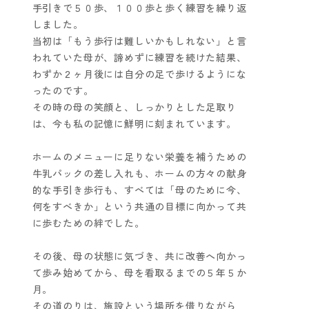
手引きで５０歩、１００歩と歩く練習を繰り返
しました。
当初は「もう歩行は難しいかもしれない」と言
われていた母が、諦めずに練習を続けた結果、
わずか２ヶ月後には自分の足で歩けるようにな
ったのです。
その時の母の笑顔と、しっかりとした足取り
は、今も私の記憶に鮮明に刻まれています。
ホームのメニューに足りない栄養を補うための
牛乳パックの差し入れも、ホームの方々の献身
的な手引き歩行も、すべては「母のために今、
何をすべきか」という共通の目標に向かって共
に歩むための絆でした。
その後、母の状態に気づき、共に改善へ向かっ
て歩み始めてから、母を看取るまでの５年５か
月。
その道のりは、施設という場所を借りながら