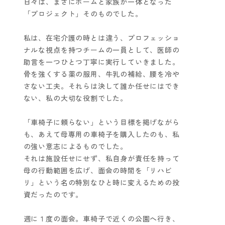
日々は、まさにホームと家族が一体となった
「プロジェクト」そのものでした。
私は、在宅介護の時とは違う、プロフェッショ
ナルな視点を持つチームの一員として、医師の
助言を一つひとつ丁寧に実行していきました。
骨を強くする薬の服用、牛乳の補給、腰を冷や
さない工夫。それらは決して誰か任せにはでき
ない、私の大切な役割でした。
「車椅子に頼らない」という目標を掲げながら
も、あえて母専用の車椅子を購入したのも、私
の強い意志によるものでした。
それは施設任せにせず、私自身が責任を持って
母の行動範囲を広げ、面会の時間を「リハビ
リ」という名の特別なひと時に変えるための投
資だったのです。
週に１度の面会。車椅子で近くの公園へ行き、