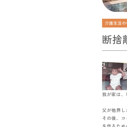
介護生活の
断捨
我が家は、
父が他界し
その後、コ
を作るため