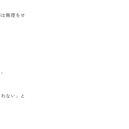
回は無理をせ
た。
しれない」と