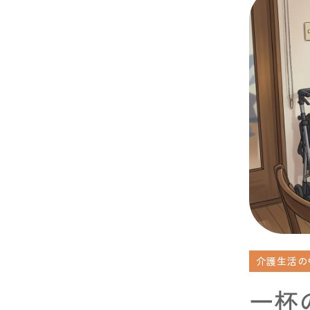
介護生活の
一杯