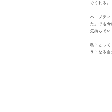
でくれる。
ハーブティ
た。でも今
気持ちでい
私にとって
うになる自