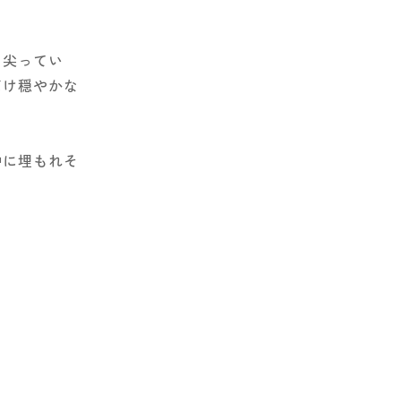
と尖ってい
だけ穏やかな
中に埋もれそ