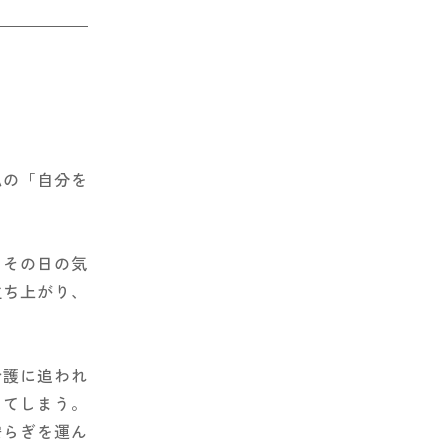
私の「自分を
、その日の気
立ち上がり、
介護に追われ
ってしまう。
安らぎを運ん