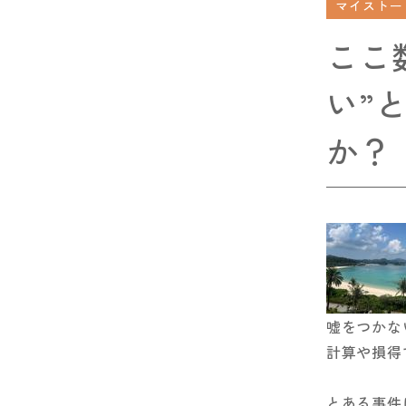
マイストー
ここ
い”
か？
嘘をつかな
計算や損得
とある事件