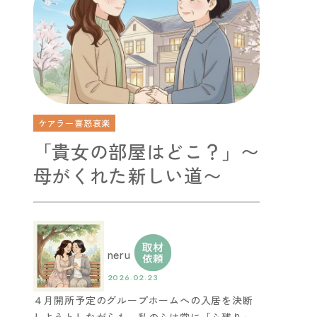
ケアラー喜怒哀楽
「貴女の部屋はどこ？」〜
母がくれた新しい道〜
neru
2026.02.23
４月開所予定のグループホームへの入居を決断