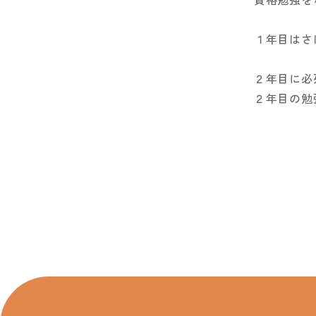
１年目はさ
２年目に必
２年目の勉