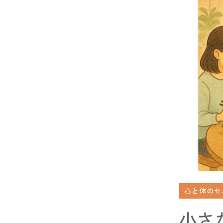
心と体のセ
小さ