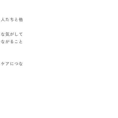
う人たちと他
うな気がして
つながること
フケアにつな