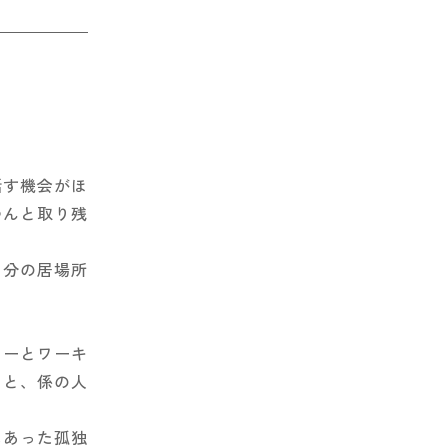
話す機会がほ
つんと取り残
自分の居場所
ターとワーキ
ると、係の人
にあった孤独