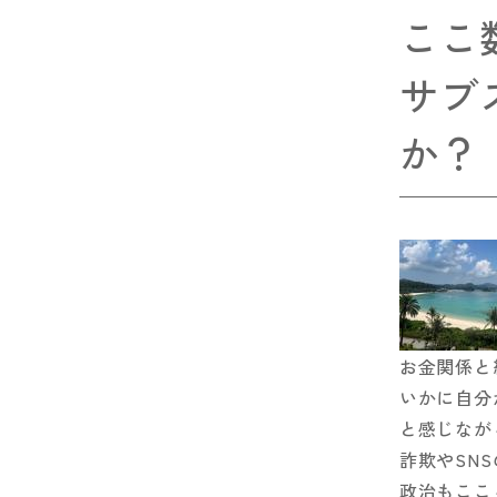
ここ
サブ
か？
お金関係と
いかに自分
と感じなが
詐欺やSN
政治もここ