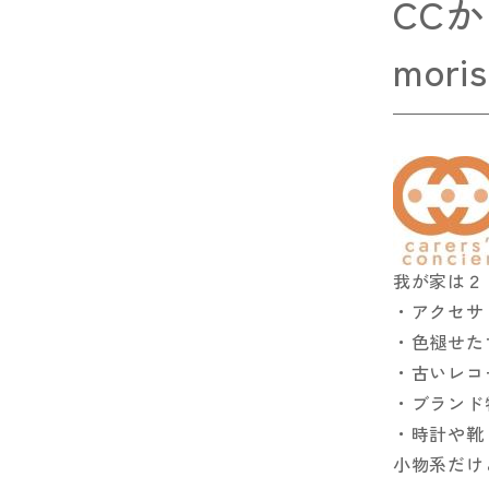
CC
mor
我が家は２
・アクセサ
・色褪せた
・古いレコ
・ブランド
・時計や靴
小物系だけ