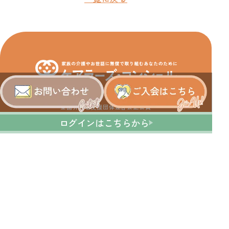
運営会社：株式会社ワーク＆ケアバランス研究所
全国介護者支援団体連合会正会員
利用規約
プライバシーポリシー
ログインはこちらから
特定商取引法に基づく表記
© 2025 Carers' Concier / Work & Care Balance Institute